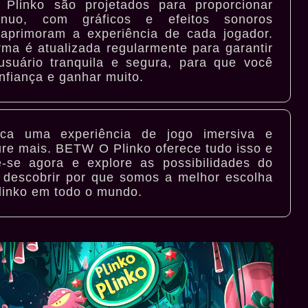
 Plinko são projetados para proporcionar
tínuo, com gráficos e efeitos sonoros
 aprimoram a experiência de cada jogador.
rma é atualizada regularmente para garantir
usuário tranquila e segura, para que você
nfiança e ganhar muito.
ca uma experiência de jogo imersiva e
cure mais. BETW O Plinko oferece tudo isso e
e-se agora e explore as possibilidades do
 descobrir por que somos a melhor escolha
linko em todo o mundo.