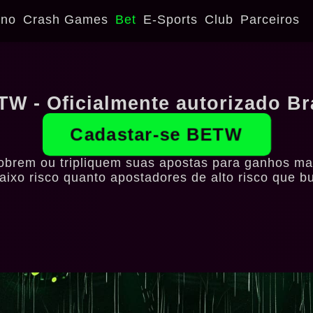
ino
Crash Games
Bet
E-Sports
Club
Parceiros
W - Oficialmente autorizado Br
Сadastar-se BETW
rem ou tripliquem suas apostas para ganhos maior
aixo risco quanto apostadores de alto risco que b