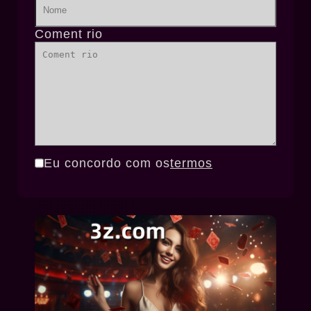
Coment rio
Eu concordo com os
termos