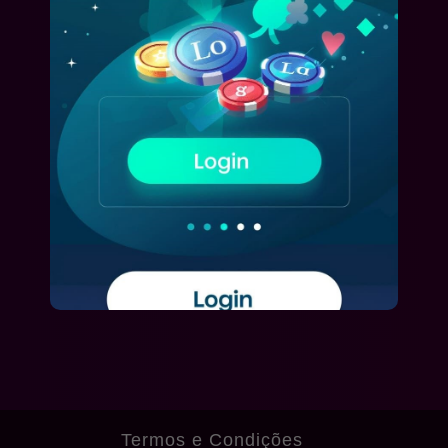
Termos e Condições