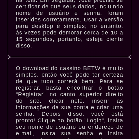
na tela. Em seguida, você precisa se
certificar de que seus dados, incluindo
nome de usuário e senha, foram
inseridos corretamente. Usar a versão
para desktop é simples; no entanto,
às vezes pode demorar cerca de 10 a
15 segundos, portanto, esteja ciente
disso.
O download do cassino BETW é muito
simples, então você pode ter certeza
de que tudo correrá bem. Para se
registrar, basta encontrar o botão
"Registrar" no canto superior direito
do site, clicar nele, inserir as
informações da sua conta e criar uma
senha. Depois disso, você está
pronto! Clique no botão "Login", insira
seu nome de usuário ou endereço de
e-mail, insira sua senha e insira