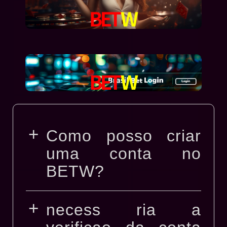
+
Como posso criar
uma conta no
BETW?
+
necess ria a