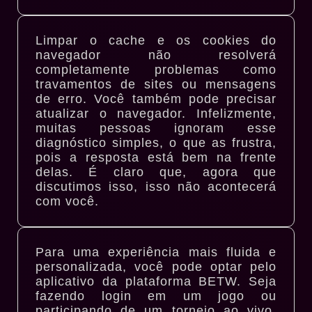
Limpar o cache e os cookies do
navegador não resolverá
completamente problemas como
travamentos de sites ou mensagens
de erro. Você também pode precisar
atualizar o navegador. Infelizmente,
muitas pessoas ignoram esse
diagnóstico simples, o que as frustra,
pois a resposta está bem na frente
delas. É claro que, agora que
discutimos isso, isso não acontecerá
com você.
Para uma experiência mais fluida e
personalizada, você pode optar pelo
aplicativo da plataforma BETW. Seja
fazendo login em um jogo ou
participando de um torneio ao vivo,