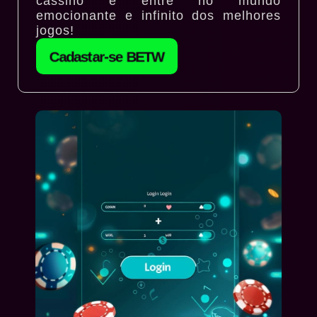
cassino e entre no mundo
emocionante e infinito dos melhores
jogos!
Сadastar-se BETW