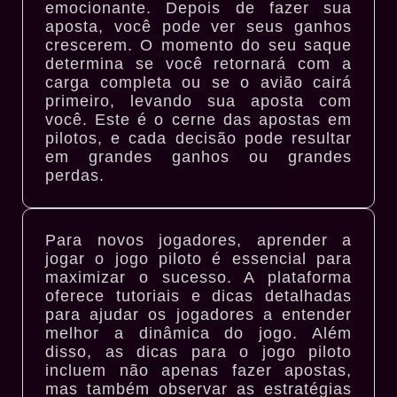
emocionante. Depois de fazer sua
aposta, você pode ver seus ganhos
crescerem. O momento do seu saque
determina se você retornará com a
carga completa ou se o avião cairá
primeiro, levando sua aposta com
você. Este é o cerne das apostas em
pilotos, e cada decisão pode resultar
em grandes ganhos ou grandes
perdas.
Para novos jogadores, aprender a
jogar o jogo piloto é essencial para
maximizar o sucesso. A plataforma
oferece tutoriais e dicas detalhadas
para ajudar os jogadores a entender
melhor a dinâmica do jogo. Além
disso, as dicas para o jogo piloto
incluem não apenas fazer apostas,
mas também observar as estratégias