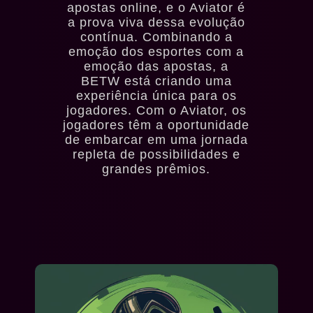
apostas online, e o Aviator é
a prova viva dessa evolução
contínua. Combinando a
emoção dos esportes com a
emoção das apostas, a
BETW
está criando uma
experiência única para os
jogadores. Com o Aviator, os
jogadores têm a oportunidade
de embarcar em uma jornada
repleta de possibilidades e
grandes prêmios.