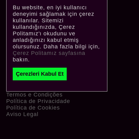
Bu website, en iyi kullanıcı
deneyimi sağlamak için çerez
kullanılar. Sitemizi
kullandığınızda, Çerez
Politamız'ı okudunu ve
anladığınızı kabul etmiş
olursunuz. Daha fazla bilgi için,
Çerez Politamız sayfasına
bakın.
Çerezleri Kabul Et
Termos e Condições
Política de Privacidade
Política de Cookies
Aviso Legal