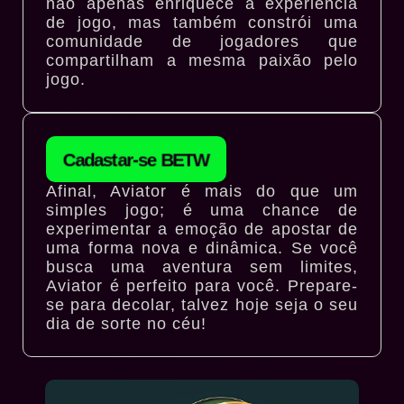
não apenas enriquece a experiência
de jogo, mas também constrói uma
comunidade de jogadores que
compartilham a mesma paixão pelo
jogo.
Сadastar-se BETW
Afinal, Aviator é mais do que um
simples jogo; é uma chance de
experimentar a emoção de apostar de
uma forma nova e dinâmica. Se você
busca uma aventura sem limites,
Aviator é perfeito para você. Prepare-
se para decolar, talvez hoje seja o seu
dia de sorte no céu!