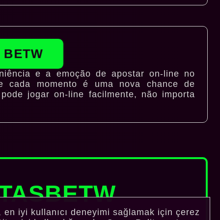
e BETW
niência e a emoção de apostar on-line no
e cada momento é uma nova chance de
pode jogar on-line facilmente, não importa
STAS
BETW
 en iyi kullanıcı deneyimi sağlamak için çerez