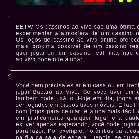
BETW Os cassinos ao vivo são uma ótima 
experimentar a atmosfera de um cassino r
Os jogos de cassino ao vivo online ofere
mais próxima possível de um cassino rea
quer jogar em um cassino real, mas não c
ao vivo podem te ajudar.
Você nem precisa estar em casa ou em fren
jogar Bacará ao Vivo. Se você tiver um dis
também pode usá-lo. Hoje em dia, jogos 
ser jogados em dispositivos móveis. É fácil 
com jogos para celular, é ainda mais fácil 
em praticamente qualquer lugar e a qua
estiver apenas esperando, você pode jogar 
para fazer. Por exemplo, no ônibus para ca
na fila da sala de espera. Depois, se quis