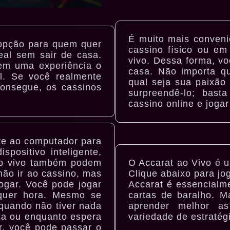
É muito mais conveni
opção para quem quer
cassino físico ou em
eal sem sair de casa.
vivo. Dessa forma, vo
cem uma experiência o
casa. Não importa q
l. Se você realmente
qual seja sua paixão
onsegue, os cassinos
surpreendê-lo; bast
cassino online e jogar
te ao computador para
positivo inteligente,
ao vivo também podem
O Accarat ao Vivo é u
não ir ao cassino, mas
Clique abaixo para j
jogar. Você pode jogar
Accarat é essencialm
lquer hora. Mesmo se
cartas de baralho. M
quando não tiver nada
aprender melhor a
sa ou enquanto espera
variedade de estratég
er, você pode passar o